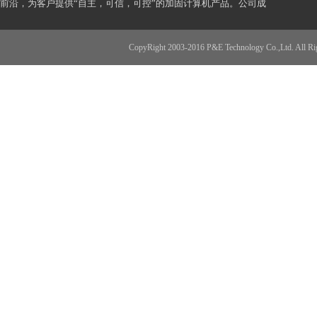
前沿，为客户提供“自主，可信，可控”的加固计算机产品。公司成
立至今，获得多份发宝易加固品牌诞生于2003年，立足于特种/军
工计算机领域，致力于研发和生成具有自主知识产权的加固信息产
CopyRight 2003-2016 P&E Technology Co.,
品，成为特种计算机领域的知名